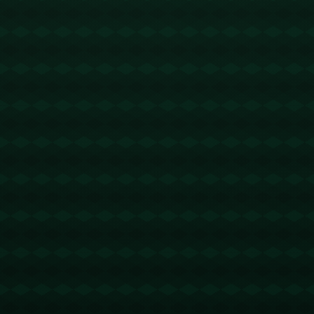
回顾历史，齐达内在2002年欧冠决赛中的惊世一球打败勒沃库森至
今仍被球迷津津乐道。而如今，*罗德里戈以两粒决定胜负的进球
*，不仅让人想起齐达内的辉煌岁月，也为皇马书写了新的篇章。这
些经典战役为何能够经久不衰，除了球员的技艺，更在于他们对比
赛的理解与把握。罗德里戈在这方面毫无疑问已是欧洲足坛不可忽
视的力量。
**总结**