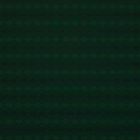
战术成功的结果。安切洛蒂的战术布置完美限制了切尔西的发挥，
让对手的进攻显得乏力。皇马的中场在比赛中几乎没有给切尔西太
多机会组织有效进攻，而后防线则是固若金汤。此外，卡里姆·本泽
马和维尼修斯等球员的配合，也为罗德里戈创造了更多进攻机会，
最终让皇马完成了双杀切尔西的壮举。
**年轻新星在豪门中的崭露头角**
**_罗德里戈的成功不仅体现在本场比赛_**，也体现在他持续的成
长和进步中。回顾此前的比赛，他在关键时刻总能挺身而出，为球
队注入新的活力。与切尔西的这场比赛仅是他不断成长的缩影，而
实现破纪录的背后，是他日复一日的努力与献身。这对于任何渴望
在豪门球队中立足的年轻球员来说，都是一种*积极的激励*和*榜
样的力量*。
**过往经典战役与本场比赛的对比**