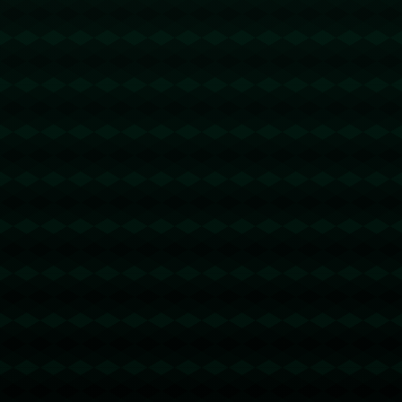
PREVIOUS：
米切爾的影響讓廣州年輕人展現光彩 中國籃球或
許更需要優秀教練.
NEXT：
为了最大限度地发挥球队的实力，球必须由卢卡掌控.
RELATED NEWS
官方：前广州队球员张志雄 白余涛加盟重庆铜梁龙.
[乒乓球]亚洲杯小组赛第1轮：王楚钦VS阿拉米扬 集锦.
斯诺克——世界大奖赛：宾汉姆晋级决赛.
快船新晋超级得分手持续状态火热.
印尼羽球超级500赛｜“首胜双A组合最大突破” 聪文：夺冠是新年
最好礼物.