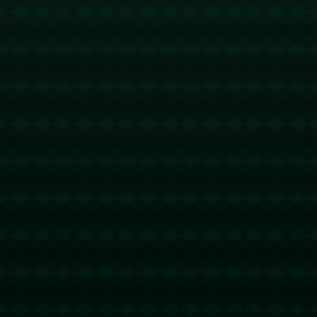
罗德里戈在欧冠对阵切尔西的梅开二度不仅帮助皇马取得了关键胜
利，也让他自己名列历史伟大球员之中。对于那些希望通过足球成
就梦想的年轻球员而言，罗德里戈用他的表现诠释了什么是不懈的
追求与顽强的斗志。在今天的足球世界，这样的故事将继续激励无
数的追梦者。