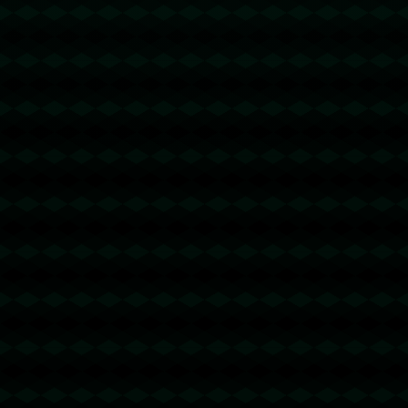
主裁判：國米球迷噓盧卡庫太過分，比賽可能會中斷！.
CATEGORIES
公司新闻
行业资讯
NEWS
官方：前广州队球员张志雄 白余涛加盟重庆铜梁龙.
[乒乓球]亚洲杯小组赛第1轮：王楚钦VS阿拉米扬 集锦.
斯诺克——世界大奖赛：宾汉姆晋级决赛.