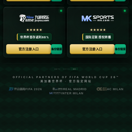
在欧冠赛场上，*超越历史的表现总能引起球迷和媒体的广泛关注
*。当皇马对阵切尔西的比赛结束时，罗德里戈的出色发挥再一次成
为焦点。这位年轻的巴西前锋不仅帮助皇家马德里双杀豪门对手切
尔西，更以*15球的总得分打破了齐达内的欧冠记录*，树立了一座
新的里程碑。本文将探讨这一伟大成就的意义以及罗德里戈如何在
这场关键比赛中成为了“关键先生”。