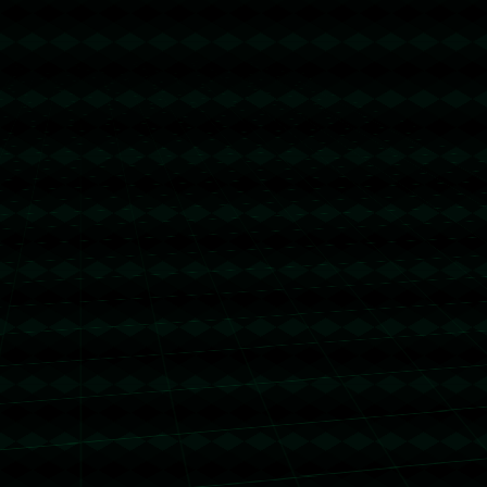
快船新晋超级得分手持续状态火热.
印尼羽球超级500赛｜“首胜双A组合最大突破” 聪文：夺冠是新年
最好礼物.
主裁判：國米球迷噓盧卡庫太過分，比賽可能會中斷！.
徐昕的高光表现：21岁巨人如何在CBA比赛中脱颖而出.
第十届林虑山国际滑翔伞公开赛开幕.
CONTACT US
Contact: 优直播
Phone: 18377897324
Tel: 024-5288713
E-mail: admin@tv-yoo.com