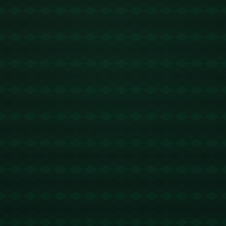
在国际羽毛球和乒乓球赛事中，中国运动员的表现一直备受瞩目。
以羽毛球为例，2012年伦敦奥运会上，中国羽毛球队横扫所有项目
金牌。这样的成绩不单单展示出运动员们的精湛技艺和强大心理素
质，更得益于背后高效的训练体系与科学的管理模式。这种三面五
星红旗齐升的状况，强化了中国羽毛球在世界的霸主地位。
乒乓球更不用说，是中国的“国球”。每次国际大赛，甚至世乒赛、
世界杯等项目中，中国队几乎总能垄断领奖台。乒乓球成为中国体
育文化输出的重要载体，也成为很多国家学习和对标的对象。