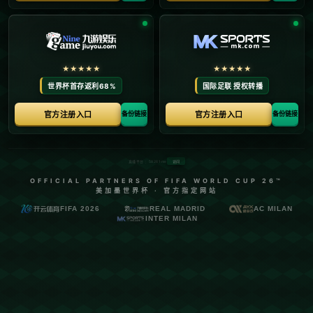
会。在2016年里约奥运会上，中国乒乓球队包揽了所有金牌，尤其
是在男女单打项目中，国歌响起，三面旗帜同时飘扬，这一刻不仅
是对中国体育实力的展示，也是对运动员们刻苦训练的最好回报。
这种场景预示着中国运动员在团队项目上的强大竞争力及深厚的体
育传统。
**国家形象与国际影响力**
一个国家的实力不仅体现于其经济与军事力量，更表现在文化输出
与国际形象上。而在各种全球性赛事中，体育作为一项全球通用的
语言，能有效地提升一个国家的国际影响力。当**三面五星红旗升
起**于国际赛场，它向全世界传递的是一个充满朝气、团结进取的
中国。从这点不难看出，体育不仅联结个人，还成为了推动国际交
流的重要力量。
**个案分析：羽毛球与乒乓球的辉煌**