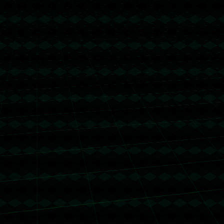
主裁判：國米球迷噓盧卡庫太過分，比賽可能會中斷！.
徐昕的高光表现：21岁巨人如何在CBA比赛中脱颖而出.
第十届林虑山国际滑翔伞公开赛开幕.
CONTACT US
Contact: 优直播
Phone: 18377897324
Tel: 024-5288713
E-mail: admin@tv-yoo.com
Add:浙江省宁波市奉化市锦屏街道