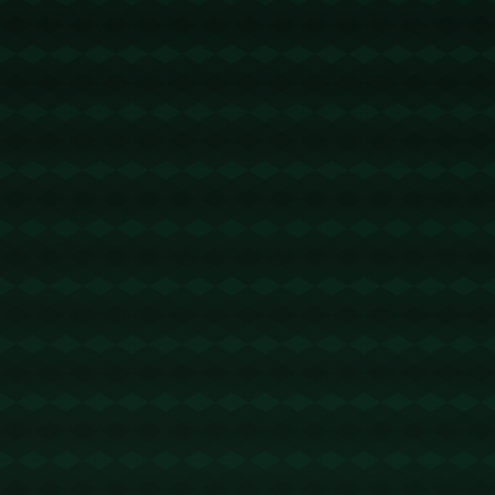
这次胜利不仅是俱乐部历史上的又一个高峰，同时也标志着葡萄牙
体育在重拾辉煌道路上迈出了坚实的一步。此次成功还强化了**青
年球员培养的重要性**，例如若昂·马里奥、贡卡洛·伊纳修等年轻