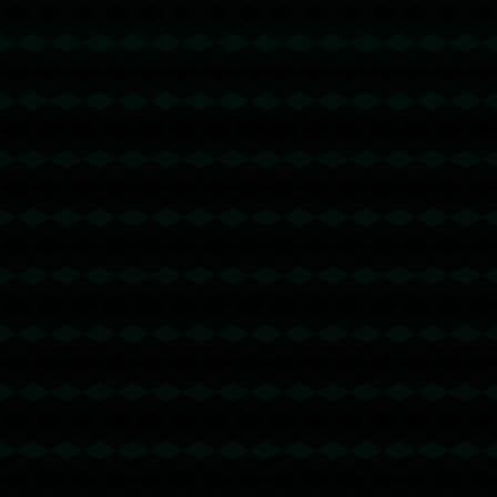
印尼羽球超级500赛｜“首胜双A组合最大突破” 聪文：夺冠是新年
最好礼物.
主裁判：國米球迷噓盧卡庫太過分，比賽可能會中斷！.
CATEGORIES
公司新闻
行业资讯
NEWS
官方：前广州队球员张志雄 白余涛加盟重庆铜梁龙.