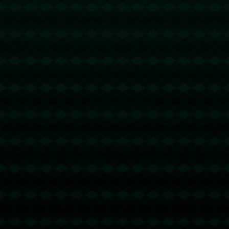
建设方面的投入，进一步巩固其在国内外联赛中的竞争力。对于葡
萄牙体育而言，这不仅是一个新的开始，更是向未来辉煌迈进的坚
定步伐。
PREVIOUS：
这是要崛起了？米兰有望在近日谈妥同齐尔克泽的
转会事宜.
NEXT：
这该不会是拜仁的再下一任教练？兰帕德有望成为伯恩
利的新任主帅.
RELATED NEWS
官方：前广州队球员张志雄 白余涛加盟重庆铜梁龙.
[乒乓球]亚洲杯小组赛第1轮：王楚钦VS阿拉米扬 集锦.
斯诺克——世界大奖赛：宾汉姆晋级决赛.
快船新晋超级得分手持续状态火热.