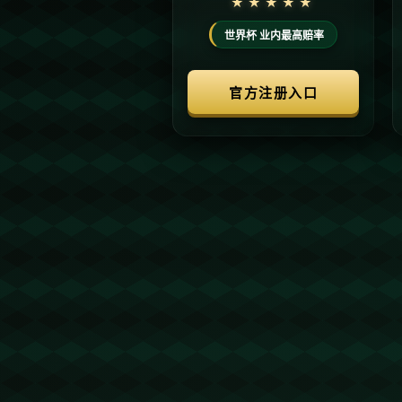
行业资讯
**前言*
NEWS
在德甲
如磐石
官方：前广州队球员张志雄 白余涛加盟
重庆铜梁龙.
队的差
[乒乓球]亚洲杯小组赛第1轮：王楚钦VS
**拜仁
阿拉米扬 集锦.
斯诺克——世界大奖赛：宾汉姆晋级决
赛.
快船新晋超级得分手持续状态火热.
印尼羽球超级500赛｜“首胜双A组合最
大突破” 聪文：夺冠是新年最好礼物.
主裁判：國米球迷噓盧卡庫太過分，比