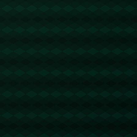
的战术理念，这虽能带来一些新鲜感，但同时也可能导致
攻和防守转换**方面，拜仁不再如过去那般流畅。
增长和状态下滑，球队的整体实力明显受到影响。此外，
**，但新旧力量的磨合显然没有达到预期的效果。
来，多特蒙德、莱比锡红牛和沃尔夫斯堡等球队频频在赛
层面上对拜仁进行了全面的追击。