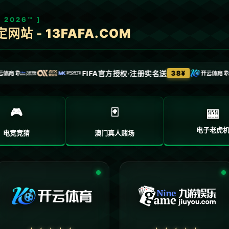
HOME
S
不是差距小，是拜仁弱了！维尔茨：拜仁