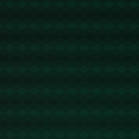
，拜仁一直是德甲冠军的有力争夺者。大多数赛季，他们总是以遥遥领先
赛中遇到了前所未有的挑战，甚至在**欧洲赛场**上也显得力不从心。那