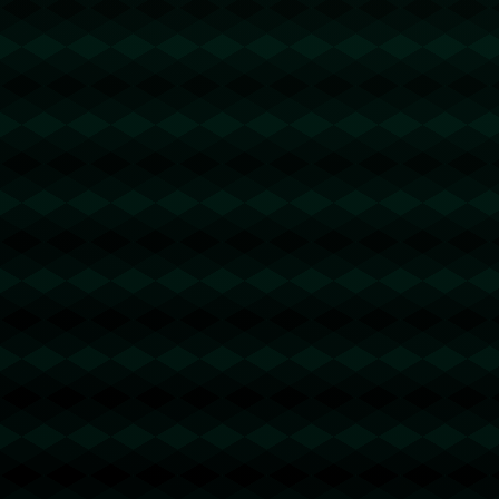
综合来
策略，