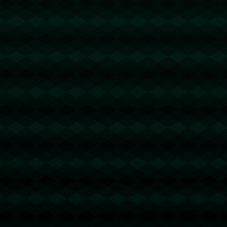
看，“拜仁弱了”这一观点并非空穴来风。为了重拾昔日的辉煌，拜仁需要
培养并重用新生代球员，同时与竞争对手继续拉开差距。否则，德甲的霸