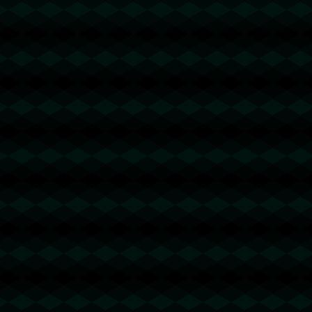
VIOUS：
貝林厄姆西甲7場6球 追平C羅2009／10賽季進球
NEX
紀錄！.