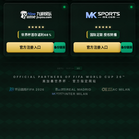
的投篮使特雷·杨成为场上的焦点，迫使勇士队在防守时不得不对他
进行双人甚至多人的重点盯防，这为其他老鹰队球员创造了更多的
进攻机会。
老鹰队的胜利不仅仅依赖于特雷·杨个人能力的发挥，他们还通过有
效的团队合作来最大化特雷·杨的优势。在特雷·杨的引导下，**老
鹰队采用了快速传球与切入的方法，迅速撕裂了勇士队的防线**。
这场比赛的数据显示，除了特雷·杨，老鹰队还有几位球员得分上
双，说明他们在比赛中的多点开花策略非常成功。