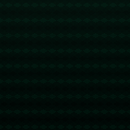
PREVIOUS：
格拉利什悲情演出 你真以為莎士比亞會在乎嗎.
NEXT：
31岁伊卡尔迪身价跌至1300万欧，巅峰身价1亿欧.
RELATED NEWS
官方：前广州队球员张志雄 白余涛加盟重庆铜梁龙.
[乒乓球]亚洲杯小组赛第1轮：王楚钦VS阿拉米扬 集锦.
斯诺克——世界大奖赛：宾汉姆晋级决赛.
快船新晋超级得分手持续状态火热.
印尼羽球超级500赛｜“首胜双A组合最大突破” 聪文：夺冠是新年
最好礼物.
主裁判：國米球迷噓盧卡庫太過分，比賽可能會中斷！.