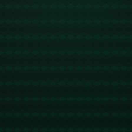
在勇士队方面，他们虽然在防守中尽力封锁特雷·杨，但未能有效限
制老鹰队的其他进攻组合。这，也彰显了**特雷·杨不仅是得分机
器，更是进攻引擎**。面对如此强大的老鹰队，勇士队在战术上需
要更多适应，尤其是在防守策略上需要更加灵活。
综上所述，特雷·杨以他的杰出表现与成熟的领袖气质证明了自己是
老鹰队的核心人物。他不仅能通过个人得分改变比赛，还能通过助
攻及战术引导帮助团队取得胜利。这场比赛不仅仅是个人的胜利，
更是团队合作的胜利。在未来的比赛中，如何继续发挥这种优势，
将是老鹰队能否更上一层楼的关键。