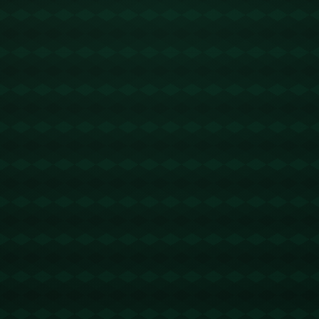
更合理的阵容搭配和战术策略来摆脱困境。
为了深入理解这一现象，我们不妨看看两个球队在策略上的对比。
**掘金队**通过精细的战术布置和全队齐心协力的团队精神，再次
证明了约基奇的重要性。约基奇的全面能力让掘金队在面对强队时
依然不畏挑战。相比之下，爵士队的低迷不仅源自核心球员的离
去，也与其教练团队没能及时调整战术有关。面对动态瞬息万变的
赛场，及时进行策略调整显得尤为重要。
**NBA球队管理的案例**也能帮助我们进一步理解这种反差。例
如，在过去几年，金州勇士队在经历了长时间的伤病困扰后，依然
能凭借交易与智慧的教练策略重新崛起。这给爵士队提供了参考借
鉴，他们需要从伤病管理、队员配合以及整体战术三个方面进行系
统性调整，以找回昔日的光彩。
总体而言，约基奇的回归不仅让掘金队更加强势，同时也凸显了一