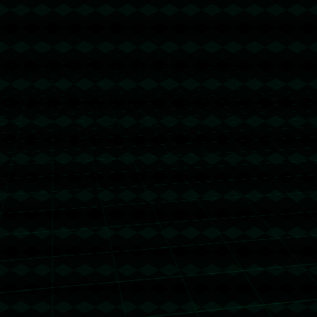
印尼羽球超级500赛｜“首胜双A组合最大突破” 聪文：夺冠是新年
最好礼物.
主裁判：國米球迷噓盧卡庫太過分，比賽可能會中斷！.
徐昕的高光表现：21岁巨人如何在CBA比赛中脱颖而出.
第十届林虑山国际滑翔伞公开赛开幕.
CONTACT US
Contact: 优直播
Phone: 18377897324
Tel: 024-5288713
E-mail: admin@tv-yoo.com
Add:浙江省宁波市奉化市锦屏街道