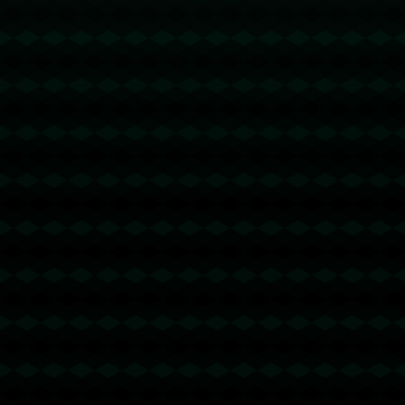
CATEGORIES
公司新闻
行业资讯
NEWS
官方：前广州队球员张志雄 白余涛加盟重庆铜梁龙.
[乒乓球]亚洲杯小组赛第1轮：王楚钦VS阿拉米扬 集锦.
斯诺克——世界大奖赛：宾汉姆晋级决赛.
快船新晋超级得分手持续状态火热.