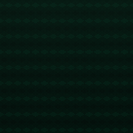
**防守对决**：约旦在过去的比赛中展示了密集防守的能力，但韩
国队连续进球的威胁性很强。一旦韩国通过边路形成突破，约旦后
卫能否迅速适应韩国的速度与正面威胁，将成为悬念所在。
---