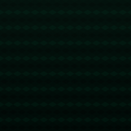
### **经典案例回顾：韩国vs黑马队伍的历史对决**
回顾韩国队对阵黑马队伍的经典赛场，最令人印象深刻的一战当属
2019年对阵越南。当时越南被公认为赛事中的最大黑马，而韩国队
凭借孙兴慜的出色发挥和稳固的防守，以2:1险胜对手。这场比赛不
仅让人看到了**黑马队伍的顽强拼搏**，也验证了韩国队在关键时
刻强大的心理素质与比赛掌控能力。这种历史经验或许会成为韩国
队在面对约旦时的良好借鉴。
从战术布局到心理较量，本场约旦客场挑战韩国的比赛无论结果如
何，都将在球迷心中留下深刻烙印。球场上的每一次攻防，无不蕴
含着足球的艺术与激情。而究竟是黑马约旦逆袭成功，还是太极虎
继续所向披靡，这一答案还需时间揭晓。