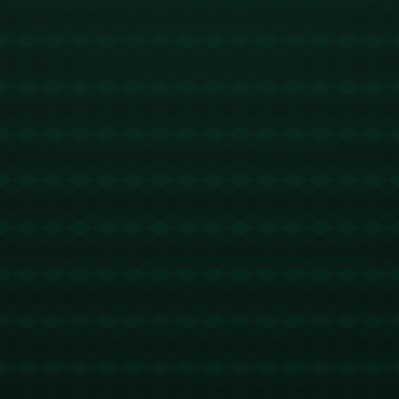
---
### **比赛中的关键对决**
**中场控制**：比赛的胜负主要取决于中场的控制能力。约旦队的
组织核心如何突破“太极虎”强势中场的封锁，将决定约旦的进攻效
率。而韩国队中场的主动压制和对空间的利用，则可能撕裂约旦队
的防线。