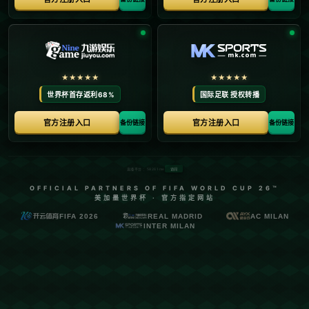
### **约旦：追梦的黑马姿态**
约旦国家队近年来展现出了十足的韧性。尽管球队在国际排名上略
显劣势，但**凭借灵活的战略、强大的团队合作和坚韧的球员意志
**，他们多次在关键比赛中创造了惊人结果。例如，在上一轮对阵
西亚劲旅伊拉克时，约旦队以2:1逆转拿下胜利，展现了他们绝不可
小觑的一面。这场胜利不仅提升了队伍的自信心，也强化了他们的
战术执行力。
约旦的黑马潜质在这场比赛中尤为关键。韩国队一直以强势主场优
势著称，但**约旦凭借精准的反击能力和出色的防守表现，或许能
对太极虎形成有效遏制**。尤其是约旦中场发动机的出色控球技
巧，将成为韩国防线的一大难题。
---