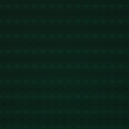
展现了他们在攻防两端的全面压制力。
此番约旦客场挑战韩国，韩方的主场优势无疑将成为关键。“魔鬼主
场”的韩式球迷文化和球场气氛常常令对手倍感压力，这对约旦来说
是一个不小的挑战。此外，太极虎的核心球员孙兴慜状态正佳，他
的个人技术和团队配合都将成为韩国队取胜的关键点。