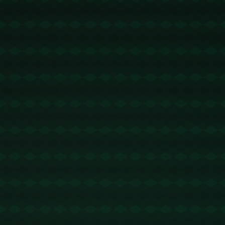
程中，医疗团队运用**现代康复技术与传统治疗手段**结合，帮助
他逐渐恢复身体的巅峰状态。此外，艾克森自身的毅力与努力也是
他迅速回归的一大关键因素。他在受伤期间，从未放松对自己的要
求，这份坚韧和拼搏精神值得每一位运动员学习。