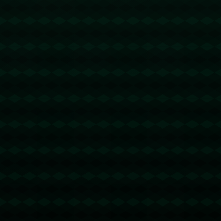
PREVIOUS：
火箭六次壓制庫裏 現役50分以上得分手火速碰面
詹姆斯約基奇威少各兩次上榜.
NEXT：
森保一：三笘薰不能參賽，他因傷退出大名單.
RELATED NEWS
官方：前广州队球员张志雄 白余涛加盟重庆铜梁龙.
[乒乓球]亚洲杯小组赛第1轮：王楚钦VS阿拉米扬 集锦.