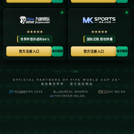
队的一大宝贵资产。在经历了一段时间的伤病后，他终于重返球
场，并参与了国足的分组对抗训练。据悉，**艾克森的恢复状态相
当不错**，这无疑是个令人振奋的消息。他的回归意味着国足在进
攻端又多了一位强有力的攻击手，极大程度上增强了球队的战斗
力。
**持续提升的竞技状态**
在现代足球中，球员的竞技状态对比赛结果起着至关重要的作用。
艾克森在过去的几次比赛中，由于伤病的困扰，表现有所下滑。然
而，最新的训练数据显示，他如今的表现愈发稳定，且状态有所上
升。他的技术特点与身体素质依旧保持在优质水平，这也让教练组
对即将到来的比赛多了一份信心。
**恢复训练：科学与毅力的结合**
艾克森能够及时伤愈离不开科学且系统的康复训练。在他的康复过