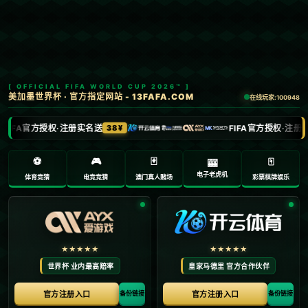
Toggl
navig
NEWS
一年一度的准入罗生门再现 这次足协又该
怎么办？.
**一年一度的准入罗生门再现 这次足协又该怎么办？**