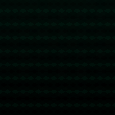
[乒乓球]亚洲杯小组赛第1轮：王楚钦VS阿拉米扬 集锦.
斯诺克——世界大奖赛：宾汉姆晋级决赛.
快船新晋超级得分手持续状态火热.
印尼羽球超级500赛｜“首胜双A组合最大突破” 聪文：夺冠是新年
最好礼物.
主裁判：國米球迷噓盧卡庫太過分，比賽可能會中斷！.
CATEGORIES
公司新闻
行业资讯