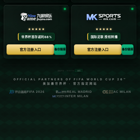
在中国足球界，每年的这段时间都犹如一出扣人心弦的悬疑剧。
**“准入罗生门”**一词已经成为各大俱乐部和球迷耳熟能详的话
题。随着新赛季的临近，足协如何解决这一难题已成为众多关注的
焦点。足球准入制度的严肃性和透明性直接关系到联赛的健康发
展，这也是每年足协面临的巨大挑战。今年，“准入罗生门”再次上
演，足协面前的抉择既关乎公正，也影响到联赛的未来。
**理解“准入罗生门”：背景与现状**
所谓“准入罗生门”，简单来说就是在新赛季前，俱乐部在申请参加
联赛时遇到的一系列问题和争议。每年，足协都会对参加联赛的俱
乐部进行资质审查，**包括财务状况、球场设施、青训基地等多方