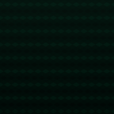
PREVIOUS：
小因紮吉執教智慧再現 季前賽波折無礙今晚靈動
跑位.
NEXT：
1997年斯诺克经典镜头回顾：斯蒂芬·亨德利.
RELATED NEWS
官方：前广州队球员张志雄 白余涛加盟重庆铜梁龙.