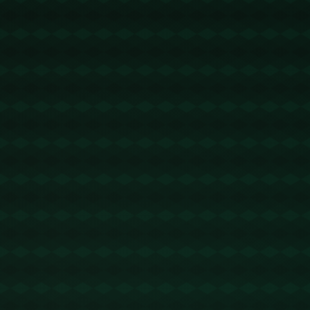
而问题的争议点在于，这类言论是否真有侮辱或亵渎性质，往往需
要通过录像、口供甚至情景分析来判断。劳塔罗的案例尤其复杂：
虽然部分媒体指出他有此行为，但也有目击者为他辩护，称他的言
论更多是情绪上的流露，并无侮辱意图。**这种分歧或许正是促成
和解讨论的关键。**
### **禁赛的影响深远，国际米兰前景堪忧**
作为国际米兰的头号射手，劳塔罗在赛季中的表现堪称卓越。他不
仅是球队进攻端的发动机，更是更衣室的精神领袖。若因**涉嫌言
论不当**而被禁赛，对球队战术和士气的影响无疑是巨大的。
案例可以参考2019年的C罗，他在尤文图斯期间因情绪化行为而一
度被威胁禁赛。当时事件引发的后果便展现了超一流球员被停赛对
球队运转的牵连作用。实际上，这不仅关乎接下来的重要比赛，还
关系到球队在联赛排名中的长期竞争力。