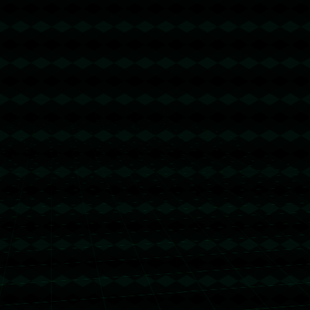
官方：前广州队球员张志雄 白余涛加盟重庆铜梁龙.
[乒乓球]亚洲杯小组赛第1轮：王楚钦VS阿拉米扬 集锦.
斯诺克——世界大奖赛：宾汉姆晋级决赛.
快船新晋超级得分手持续状态火热.
印尼羽球超级500赛｜“首胜双A组合最大突破” 聪文：夺冠是新年
最好礼物.
主裁判：國米球迷噓盧卡庫太過分，比賽可能會中斷！.
徐昕的高光表现：21岁巨人如何在CBA比赛中脱颖而出.
第十届林虑山国际滑翔伞公开赛开幕.
CONTACT US