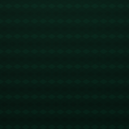
以3:0领先。然而，阿拉米扬经过短暂调整后，利用自己的反手优势
不断回击，迫使王楚钦做出多次失误。随后的比赛中，双方进入了
白热化的拉锯状态，这也使得观众们屏息以待，期待着谁能在关键
时刻突破对手防线。
在这场比赛中，我们可以看到**战术的重要性**。例如，王楚钦在
比赛初期曾一度通过**抢攻**快速拿下比分，但在对手适应他的节
奏后，他选择了**改变节奏**，通过控制台内短球和长球来破坏阿
拉米扬的节奏。这一策略调整无疑帮助他在关键局稳住了局面，也
显示出了他作为顶尖选手的**战略眼光**。
值得一提的是，**心理因素**在这场激烈的比拼中扮演了重要角
色。两位选手都曾经历过比分落后的困境，而他们各自在局间的调
整能力，直接影响了比赛的走向。王楚钦能够沉着应对对手的反
扑，在最关键的局点上保持专注，最终锁定胜局。