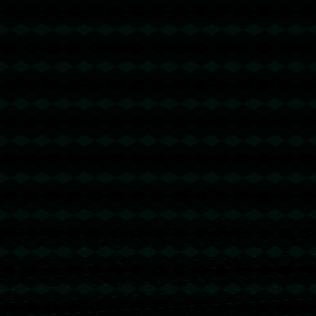
[乒乓球]亚洲杯小组赛第1轮：王楚钦VS阿拉米扬 集锦.
斯诺克——世界大奖赛：宾汉姆晋级决赛.
快船新晋超级得分手持续状态火热.
印尼羽球超级500赛｜“首胜双A组合最大突破” 聪文：夺冠是新年
最好礼物.
主裁判：國米球迷噓盧卡庫太過分，比賽可能會中斷！.
徐昕的高光表现：21岁巨人如何在CBA比赛中脱颖而出.
第十届林虑山国际滑翔伞公开赛开幕.
CONTACT US
Contact: 优直播