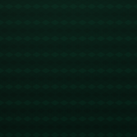
**总结：引入外援的前景**
总的来看，费祖拉乌及其他**顶级外援的引入**，对于提升球队的
竞争力无疑是大有裨益的，同时也可能对俱乐部的战略发展产生深
远影响。**国与国之间的文化差异**和俱乐部的内部调配都是影响
外援引入的关键因素。然而，若能妥善解决这些问题，新外援的加
入将会成为俱乐部未来辉煌成就的基石。随着谈判的推进，相信费
祖拉乌的最终去向将很快揭晓。