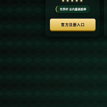
行业资讯
**前言*
NEWS
*哈尔
誉与骄
官方：前广州队球员张志雄 白余涛加盟
重庆铜梁龙.
[乒乓球]亚洲杯小组赛第1轮：王楚钦VS
阿拉米扬 集锦.
斯诺克——世界大奖赛：宾汉姆晋级决
赛.
快船新晋超级得分手持续状态火热.
印尼羽球超级500赛｜“首胜双A组合最
大突破” 聪文：夺冠是新年最好礼物.
主裁判：國米球迷噓盧卡庫太過分，比