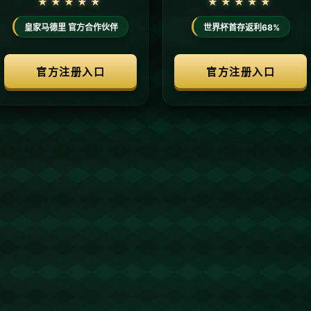
*
滨亚冬会闭幕式*，这一激动人心的时刻成为全球体育爱好者关注的焦点。当
傲的象征。这篇文章将深入探讨这一历史性时刻的深远意义，并阐述为何