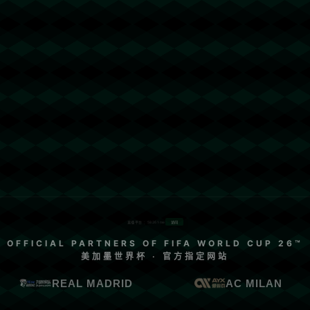
TED NEWS
前广州队球员张志雄 白余涛加盟重庆铜梁龙.
球]亚洲杯小组赛第1轮：王楚钦VS阿拉米扬 集锦.
——世界大奖赛：宾汉姆晋级决赛.
晋超级得分手持续状态火热.
球超级500赛｜“首胜双A组合最大突破” 聪文：夺冠是新年最好礼物.
判：國米球迷噓盧卡庫太過分，比賽可能會中斷！.
Copyright 2024
优直播 - 件体育赛事直播 - 免费在线观看
All Rights by
优直播
dd: 浙江省宁波市奉化市锦屏街道 Tel: 024-5288713 E-mail: admin@tv-yoo.c