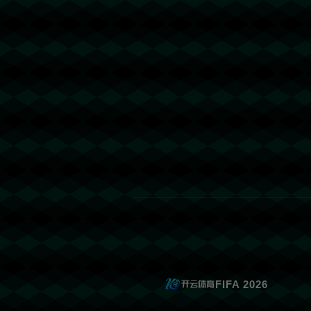
RELA
官方：
[乒乓
斯诺克
快船新
印尼羽
主裁
A