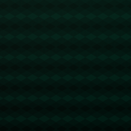
旗在闭幕式上的升起，哈尔滨不仅完成了一次体育盛会，更在全国范围内
，尤其是年轻人参与到冰雪运动中来。各类滑雪场和冬季运动俱乐部在哈
夯实了国家推广冰雪运动的根基。统计数据显示，亚冬会后的几个月中，中
未来的国际赛事**