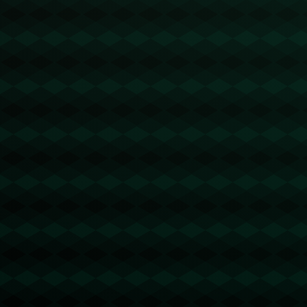
随着国
多的人
施，也
**激励