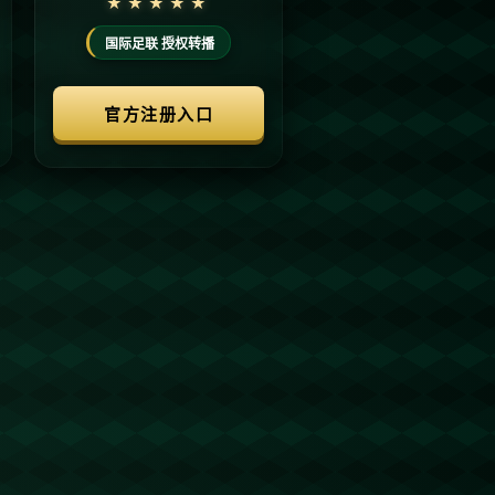
**国旗冉冉升起，国歌响彻全场**，这是一个国家荣
亚冬会对于哈尔滨、乃至整个中国，有着非凡的价值。